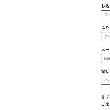
お
ふり
メー
電話
見学
ご来