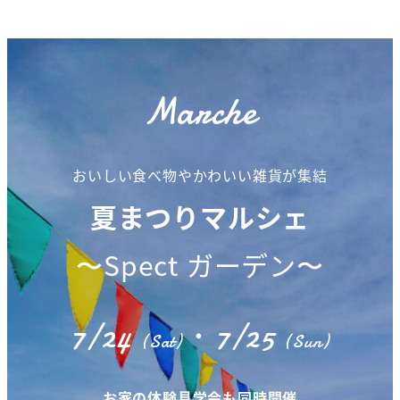
Marche
おいしい食べ物やかわいい雑貨が集結
夏まつりマルシェ
〜Spect ガーデン〜
7/24
・7/25
(Sat)
(Sun)
お家の体験見学会も同時開催